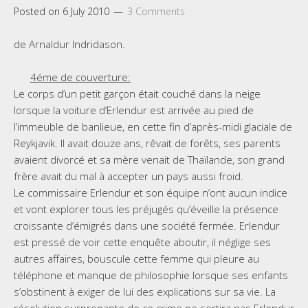
Posted on
6 July 2010
3 Comments
de Arnaldur Indridason.
4éme de couverture:
Le corps d’un petit garçon était couché dans la neige
lorsque la voiture d’Erlendur est arrivée au pied de
l’immeuble de banlieue, en cette fin d’après-midi glaciale de
Reykjavik. Il avait douze ans, rêvait de forêts, ses parents
avaient divorcé et sa mère venait de Thaïlande, son grand
frère avait du mal à accepter un pays aussi froid.
Le commissaire Erlendur et son équipe n’ont aucun indice
et vont explorer tous les préjugés qu’éveille la présence
croissante d’émigrés dans une société fermée. Erlendur
est pressé de voir cette enquête aboutir, il néglige ses
autres affaires, bouscule cette femme qui pleure au
téléphone et manque de philosophie lorsque ses enfants
s’obstinent à exiger de lui des explications sur sa vie. La
résolution surprenante de ce crime ne sortira pas Erlendur