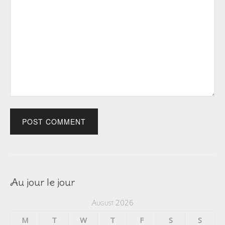
Au jour le jour
August 2026
M
T
W
T
F
S
S