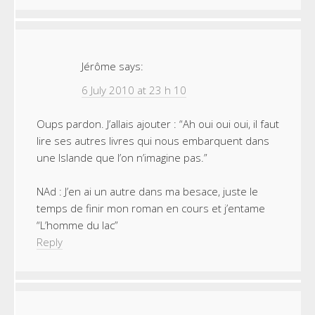
Jérôme
says:
6 July 2010 at 23 h 10
Oups pardon. J’allais ajouter : “Ah oui oui oui, il faut
lire ses autres livres qui nous embarquent dans
une Islande que l’on n’imagine pas.”
NAd : J’en ai un autre dans ma besace, juste le
temps de finir mon roman en cours et j’entame
“L’homme du lac”
Reply