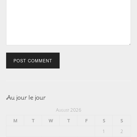
Au jour le jour
August 2026
M
T
W
T
F
S
S
1
2