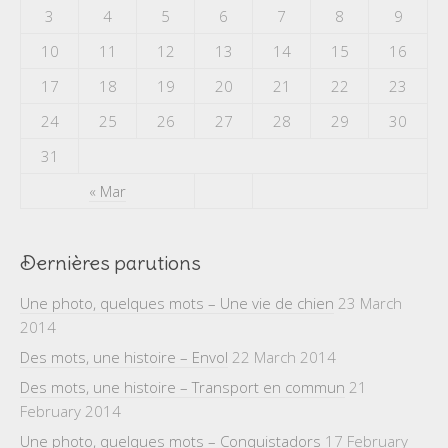
3
4
5
6
7
8
9
10
11
12
13
14
15
16
17
18
19
20
21
22
23
24
25
26
27
28
29
30
31
« Mar
Dernières parutions
Une photo, quelques mots – Une vie de chien
23 March
2014
Des mots, une histoire – Envol
22 March 2014
Des mots, une histoire – Transport en commun
21
February 2014
Une photo, quelques mots – Conquistadors
17 February