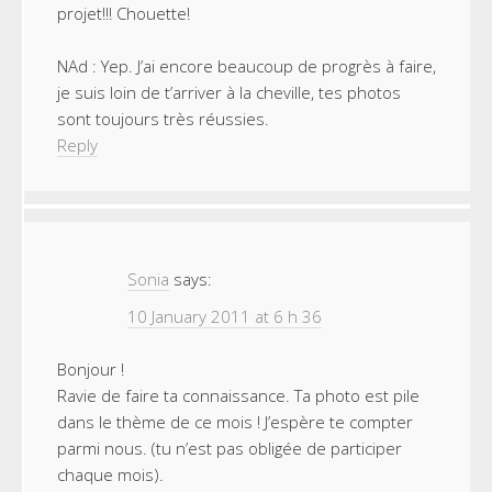
projet!!! Chouette!
NAd : Yep. J’ai encore beaucoup de progrès à faire,
je suis loin de t’arriver à la cheville, tes photos
sont toujours très réussies.
Reply
Sonia
says:
10 January 2011 at 6 h 36
Bonjour !
Ravie de faire ta connaissance. Ta photo est pile
dans le thème de ce mois ! J’espère te compter
parmi nous. (tu n’est pas obligée de participer
chaque mois).