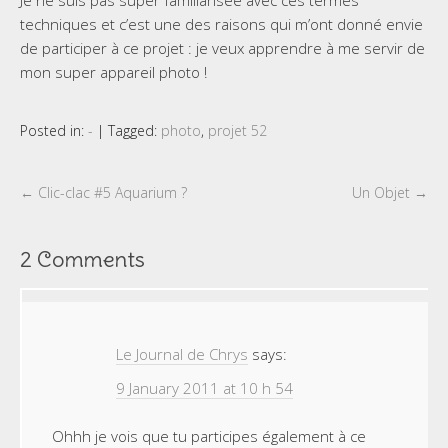
techniques et c’est une des raisons qui m’ont donné envie
de participer à ce projet : je veux apprendre à me servir de
mon super appareil photo !
Posted in:
-
|
Tagged:
photo
,
projet 52
←
Clic-clac #5 Aquarium ?
Un Objet
→
2 Comments
Le Journal de Chrys
says:
9 January 2011 at 10 h 54
Ohhh je vois que tu participes également à ce