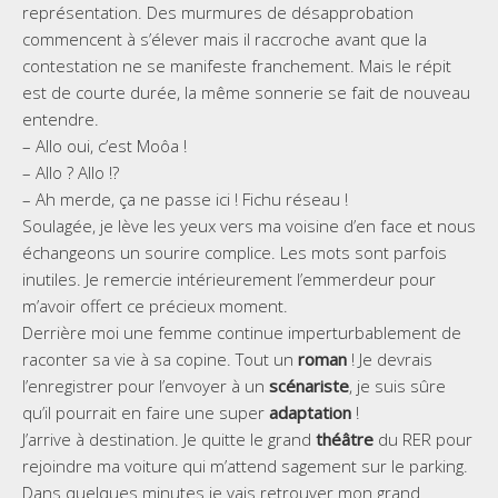
représentation. Des murmures de désapprobation
commencent à s’élever mais il raccroche avant que la
contestation ne se manifeste franchement. Mais le répit
est de courte durée, la même sonnerie se fait de nouveau
entendre.
– Allo oui, c’est Moôa !
– Allo ? Allo !?
– Ah merde, ça ne passe ici ! Fichu réseau !
Soulagée, je lève les yeux vers ma voisine d’en face et nous
échangeons un sourire complice. Les mots sont parfois
inutiles. Je remercie intérieurement l’emmerdeur pour
m’avoir offert ce précieux moment.
Derrière moi une femme continue imperturbablement de
raconter sa vie à sa copine. Tout un
roman
! Je devrais
l’enregistrer pour l’envoyer à un
scénariste
, je suis sûre
qu’il pourrait en faire une super
adaptation
!
J’arrive à destination. Je quitte le grand
théâtre
du RER pour
rejoindre ma voiture qui m’attend sagement sur le parking.
Dans quelques minutes je vais retrouver mon grand