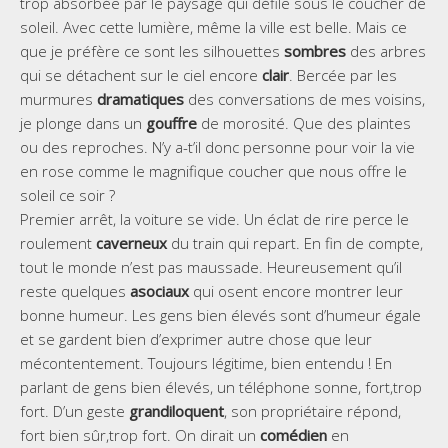
trop absorbée par le paysage qui défile sous le coucher de
soleil. Avec cette lumière, même la ville est belle. Mais ce
que je préfère ce sont les silhouettes
sombres
des arbres
qui se détachent sur le ciel encore
clair
. Bercée par les
murmures
dramatiques
des conversations de mes voisins,
je plonge dans un
gouffre
de morosité. Que des plaintes
ou des reproches. N’y a-t’il donc personne pour voir la vie
en rose comme le magnifique coucher que nous offre le
soleil ce soir ?
Premier arrêt, la voiture se vide. Un éclat de rire perce le
roulement
caverneux
du train qui repart. En fin de compte,
tout le monde n’est pas maussade. Heureusement qu’il
reste quelques
asociaux
qui osent encore montrer leur
bonne humeur. Les gens bien élevés sont d’humeur égale
et se gardent bien d’exprimer autre chose que leur
mécontentement. Toujours légitime, bien entendu ! En
parlant de gens bien élevés, un téléphone sonne, fort,trop
fort. D’un geste
grandiloquent
, son propriétaire répond,
fort bien sûr,trop fort. On dirait un
comédien
en