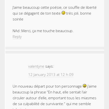
J’aime beaucoup cette poésie, ce souffle de liberté
qui se dégagent de ton texte
très joli. bonne
soirée
NAd :Merci, ça me touche beaucoup.
Reply
valentyne
says:
12 January 2013 at 12 h 09
Un nouveau départ pour ton personnage
j’aime
beaucoup la phrase “En haut, elle sentait l’air
circuler autour d’elle, emportant tous les miasmes
de sa culpabilité de survivante.” qui me semble