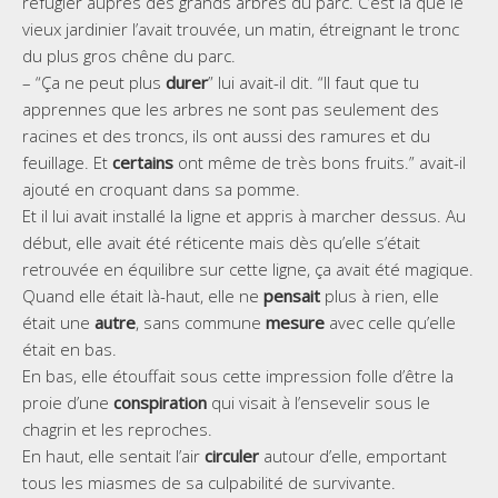
réfugier auprès des grands arbres du parc. C’est là que le
vieux jardinier l’avait trouvée, un matin, étreignant le tronc
du plus gros chêne du parc.
– “Ça ne peut plus
durer
” lui avait-il dit. “Il faut que tu
apprennes que les arbres ne sont pas seulement des
racines et des troncs, ils ont aussi des ramures et du
feuillage. Et
certains
ont même de très bons fruits.” avait-il
ajouté en croquant dans sa pomme.
Et il lui avait installé la ligne et appris à marcher dessus. Au
début, elle avait été réticente mais dès qu’elle s’était
retrouvée en équilibre sur cette ligne, ça avait été magique.
Quand elle était là-haut, elle ne
pensait
plus à rien, elle
était une
autre
, sans commune
mesure
avec celle qu’elle
était en bas.
En bas, elle étouffait sous cette impression folle d’être la
proie d’une
conspiration
qui visait à l’ensevelir sous le
chagrin et les reproches.
En haut, elle sentait l’air
circuler
autour d’elle, emportant
tous les miasmes de sa culpabilité de survivante.