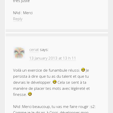
très juste
NAd : Merci
Reply
ceriat
says:
13 January 2013 at 13 h 11
Voilà un exercice de funambule réussi.
Je
persista à dire que tu as du talent et que tu
devrais le développer.
Cela se sent à ta
manière de placer tes mots avec légèreté et
finesse.
NAd :Merci beaucoup, tu vas me faire rougir :s2:
Comme je le disais à Cricri, développer mon